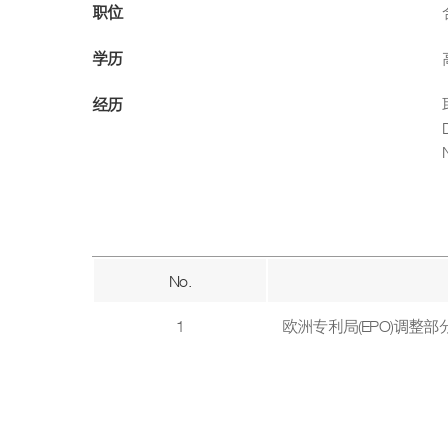
职位
学历
经历
No.
1
欧洲专利局(EPO)调整部